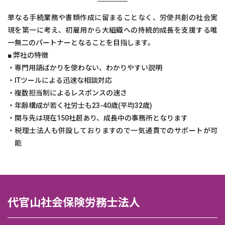
単なる手続業務や書類作成に留まることなく、労使共創の社会実
現を第一に考え、初雇用から大組織への持続的成長を支援する唯
一無二のパートナーとなることを目指します。
■ 弊社の特徴
・専門用語ばかりを使わない、わかりやすい説明
・ITツールによる迅速な相談対応
・複数担当制によるレスポンスの速さ
・年齢構成が若く社労士も23-40歳(平均32歳)
・関与先は現在150社超あり、成長中の事務所となります
・税理士法人も併設しておりますので一気通貫でのサポートが可
能
代官山社会保険労務士法人