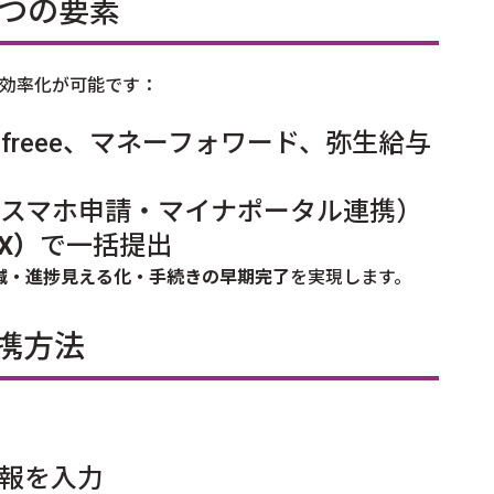
3つの要素
務効率化が可能です：
freee、マネーフォワード、弥生給与
スマホ申請・マイナポータル連携）
AX）
で一括提出
減・進捗見える化・手続きの早期完了
を実現します。
連携方法
：
報を入力