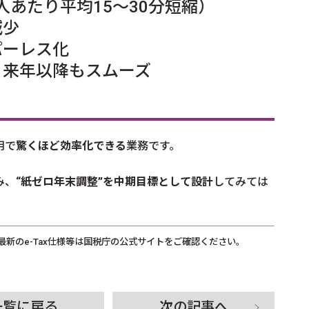
人あたり平均15～30分短縮）
減少
パーレス化
、来年以降もスムーズ
用で
驚くほど効率化できる
業務です。
み、
“紙ゼロ年末調整”を中期目標として設計
してみては
最新のe-Tax仕様等は国税庁の公式サイトをご確認ください。
一覧に戻る
次の記事へ