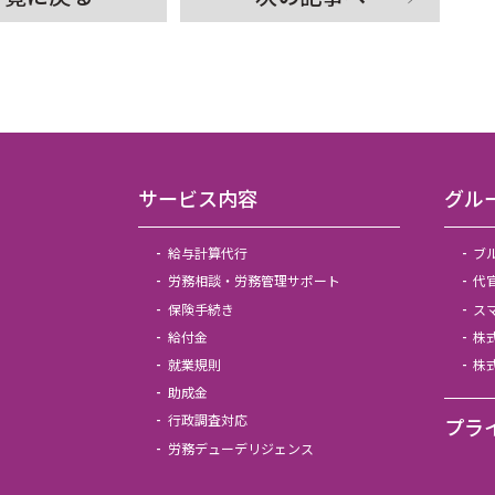
サービス内容
グル
給与計算代行
ブ
労務相談・労務管理サポート
代
保険手続き
ス
給付金
株
就業規則
株
助成金
行政調査対応
プラ
労務デューデリジェンス