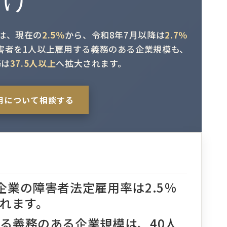
は、現在の
2.5％
から、令和8年7月以降は
2.7％
害者を1人以上雇用する義務のある企業規模も、
降は
37.5人以上
へ拡大されます。
用について相談する
企業の障害者法定雇用率は2.5％
られます。
る義務のある企業規模は、40人